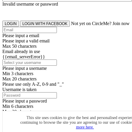
Invalid username or password
Not yet on CircleMe? Join now
LOGIN
LOGIN WITH FACEBOOK
Please input a email
Please input a valid email
Max 50 characters
Email already in use
{{email_serverError}}
Please input a username
Min 3 characters
Max 20 characters
Please use only A-Z, 0-9 and "_"
Username is taken
Please input a password
Min 6 characters
Max 20 characters
By clicking the icons, you agree to
CircleMe terms & conditions
This site uses cookies to give the best and personalised experie
continuing to browse the site you are agreeing to our use of cooki
SIGN UP
more here.
Already have an account? Login Now
SIGNUP WITH FACEBOOK