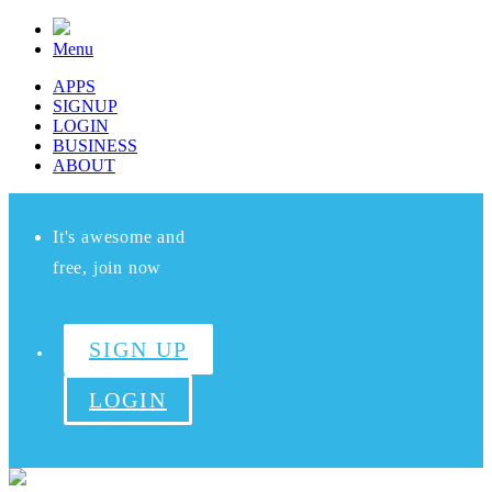
Menu
APPS
SIGNUP
LOGIN
BUSINESS
ABOUT
It's awesome and
free, join now
SIGN UP
LOGIN